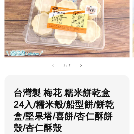
1
/
7
台灣製 梅花 糯米餅乾盒
24入/糯米殼/船型餅/餅乾
盒/堅果塔/喜餅/杏仁酥餅
殼/杏仁酥殼