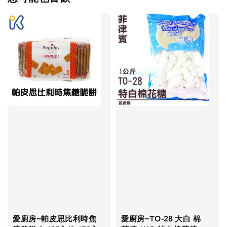
愛廚房~帕皮思比利時焦
愛廚房~TO-28 大白 棉