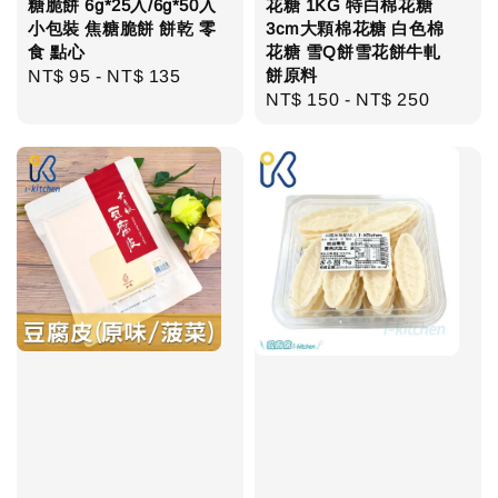
糖脆餅 6g*25入/6g*50入
花糖 1KG 特白棉花糖
小包裝 焦糖脆餅 餅乾 零
3cm大顆棉花糖 白色棉
食 點心
花糖 雪Q餅雪花餅牛軋
餅原料
Regular
NT$ 95
-
NT$ 135
Regular
NT$ 150
-
NT$ 250
price
price