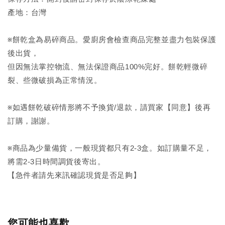
產地：台灣
※餅乾盒為易碎商品。愛廚房會檢查商品完整並盡力包裝保護
後出貨，
但因無法掌控物流、無法保證商品100%完好。餅乾輕微碎
裂、些微破損為正常情況。
※如遇餅乾破碎情形將不予換貨/退款，請買家【同意】後再
訂購，謝謝。
※商品為少量備貨，一般現貨都只有2-3盒。如訂購量不足，
將需2-3日時間調貨後寄出。
【急件者請先來訊確認現貨是否足夠】
您可能也喜歡