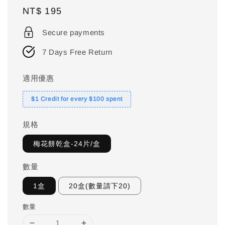
Regular
NT$ 195
price
Secure payments
7 Days Free Return
適用優惠
$1 Credit for every $100 spent
規格
梅花餅乾盒-24片/盒
數量
1盒
20盒(數量請下20)
數量