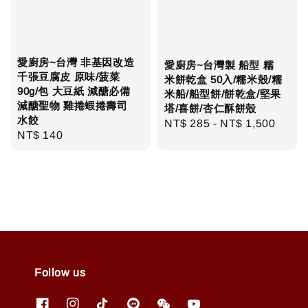
愛廚房~台灣 非基因改造
愛廚房~台灣製 船型 糯
千張豆腐皮 原味/菠菜
米餅乾盒 50入/糯米殼/糯
90g/包 大豆紙 減醣必備
米船/船型餅/餅乾盒/堅果
減醣聖物 雞捲蝦捲壽司
塔/喜餅/杏仁酥餅殼
水餃
Regular
NT$ 285
-
NT$ 1,500
Regular
NT$ 140
price
price
Follow us