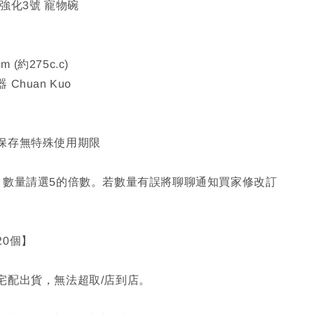
強化3號 寵物碗
m (約275c.c)
Chuan Kuo
保存無特殊使用期限
，數量請選5的倍數。若數量有誤將聊聊通知買家修改訂
20個】
宅配出貨，無法超取/店到店。