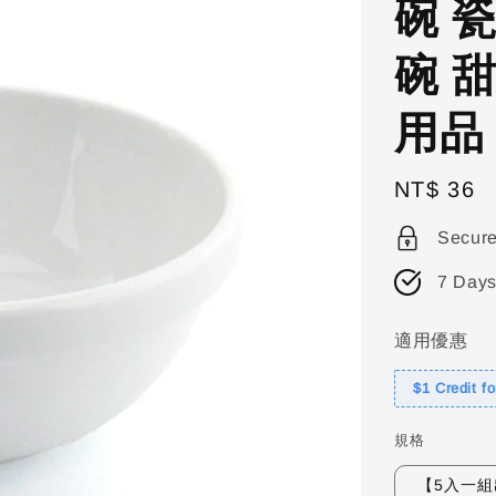
碗 
碗 
用品
Regular
NT$ 36
price
Secur
7 Days
適用優惠
$1 Credit f
規格
【5入一