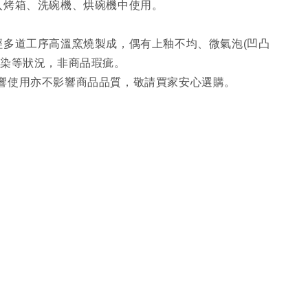
入烤箱、洗碗機、烘碗機中使用。
經多道工序高溫窯燒製成，偶有上釉不均、微氣泡(凹凸
暈染等狀況，非商品瑕疵。
響使用亦不影響商品品質，敬請買家安心選購。