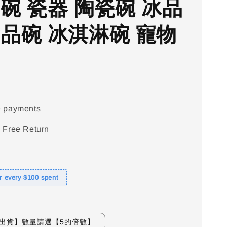
瓷碗 瓷器 陶瓷碗 冰品
甜品碗 冰淇淋碗 寵物
e payments
 Free Return
or every $100 spent
組出貨】數量請選【5的倍數】