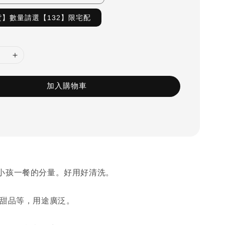
】數量請選【132】限宅配
加入購物車
小孩一餐的分量。好用好清洗。
/甜品等，用途廣泛。