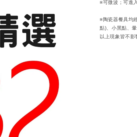
※可微波；可進
※陶瓷器餐具均
點)、小黑點、
以上現象皆不影