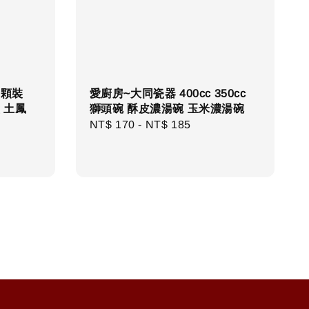
8顆裝
愛廚房~大同瓷器 400cc 350cc
 土鳳
獅頭碗 酥皮濃湯碗 玉米濃湯碗
Regular
NT$ 170
-
NT$ 185
price