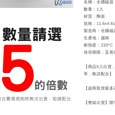
名稱：全國磁器 
數量：1入
材質：陶瓷
規格：11.6x4.6c
製造商：全國磁器 
生產地：越南
耐熱度：230°C
保存期限：妥善
【商品5入出貨
單，敬請配合】
【超商取貨最多
【整箱出貨】限