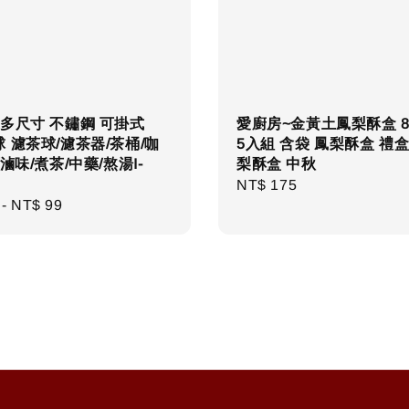
多尺寸 不鏽鋼 可掛式
愛廚房~金黃土鳳梨酥盒 
 濾茶球/濾茶器/茶桶/咖
5入組 含袋 鳳梨酥盒 禮盒
/滷味/煮茶/中藥/熬湯I-
梨酥盒 中秋
Regular
NT$ 175
r
-
NT$ 99
price