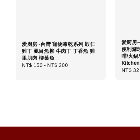
愛廚房~
愛廚房~台灣 寵物凍乾系列 蝦仁
便利濾球
雞丁 虱目魚柳 牛肉丁 丁香魚 雞
啡/火鍋
里肌肉 柳葉魚
Kitchen
Regular
NT$ 150
-
NT$ 200
Regula
NT$ 32
price
price