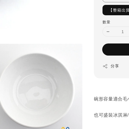
【整箱出貨
數量
分享
碗形容量適合毛
也可盛裝冰淇淋