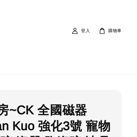
登入
購物車
房~CK 全國磁器
an Kuo 強化3號 寵物