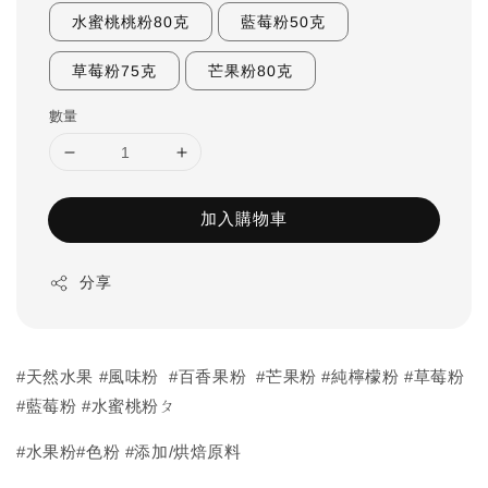
水蜜桃桃粉80克
藍莓粉50克
草莓粉75克
芒果粉80克
數量
加入購物車
分享
#天然水果 #風味粉 #百香果粉 #芒果粉 #純檸檬粉 #草莓粉
#藍莓粉 #水蜜桃粉ㄆ
#水果粉#色粉 #添加/烘焙原料