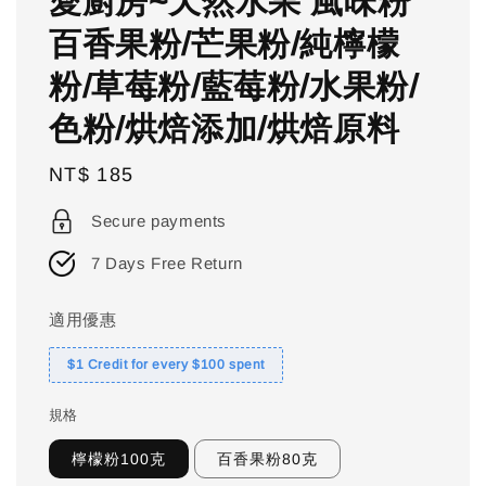
愛廚房~天然水果 風味粉
百香果粉/芒果粉/純檸檬
粉/草莓粉/藍莓粉/水果粉/
色粉/烘焙添加/烘焙原料
Regular
NT$ 185
price
Secure payments
7 Days Free Return
適用優惠
$1 Credit for every $100 spent
規格
檸檬粉100克
百香果粉80克