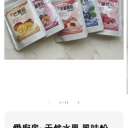
1
/
13