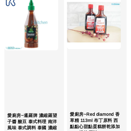
愛廚房~Red diamond 香
愛廚房~暹羅牌 濃縮羅望
草精 113ml 布丁原料 西
子醬 酸豆 泰式料理 南洋
點點心甜點蛋糕餅乾添加
風味 泰式調料 泰國 濃縮