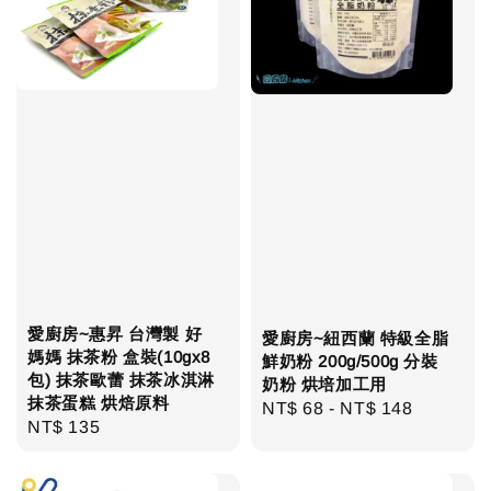
愛廚房~惠昇 台灣製 好
愛廚房~紐西蘭 特級全脂
媽媽 抹茶粉 盒裝(10gx8
鮮奶粉 200g/500g 分裝
包) 抹茶歐蕾 抹茶冰淇淋
奶粉 烘培加工用
抹茶蛋糕 烘焙原料
Regular
NT$ 68
-
NT$ 148
Regular
NT$ 135
price
price