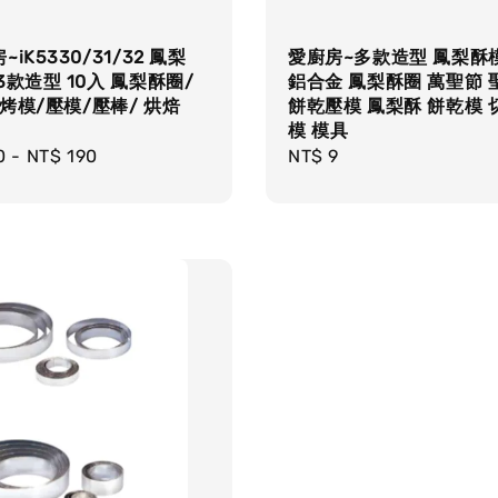
iK5330/31/32 鳳梨
愛廚房~多款造型 鳳梨酥模
3款造型 10入 鳳梨酥圈/
鋁合金 鳳梨酥圈 萬聖節 
烤模/壓模/壓棒/ 烘焙
餅乾壓模 鳳梨酥 餅乾模 
模 模具
r
0
-
NT$ 190
Regular
NT$ 9
price