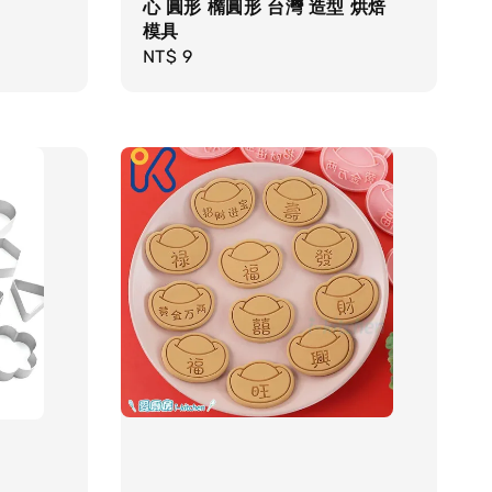
心 圓形 橢圓形 台灣 造型 烘焙
模具
Regular
NT$ 9
price