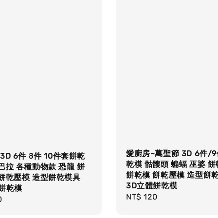
愛廚房~萬聖節 3D 6件/
3D 6件 8件 10件套餅乾
乾模 骷髏頭 蝙蝠 巫婆 
巴拉 各種動物款 恐龍 餅
餅乾模 餅乾壓模 造型餅
 餅乾壓模 造型餅乾模具
3D立體餅乾模
體餅乾模
Regular
NT$ 120
r
0
price