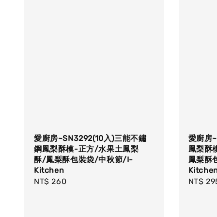
愛廚房~SN3292(10入)三能不鏽
愛廚房~
鋼鳳梨酥模-正方/水果土鳳梨
鳳梨酥
酥/鳳梨酥包裝袋/中秋節/I-
鳳梨酥包
Kitchen
Kitche
Regular
NT$ 260
Regula
NT$ 29
price
price