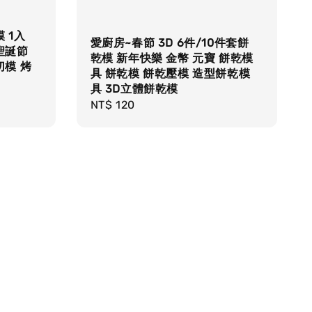
 1入
愛廚房~春節 3D 6件/10件套餅
聖誕節
乾模 新年快樂 金幣 元寶 餅乾模
切模 烤
具 餅乾模 餅乾壓模 造型餅乾模
具 3D立體餅乾模
Regular
NT$ 120
price