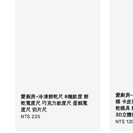
愛廚房~
愛廚房~冷凍餅乾尺 8種款度 餅
模 卡皮
乾寬度尺 巧克力款度尺 蛋糕寬
乾模具
度尺 切片尺
3D立
Regular
NT$ 225
Regula
NT$ 12
price
price