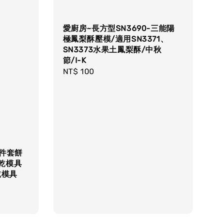
愛廚房~長方型SN3690-三能陽
極鳳梨酥壓模/適用SN3371、
SN3373水果土鳳梨酥/中秋
節/I-K
Regular
NT$ 100
price
9件套餅
餅乾模具
乾模具