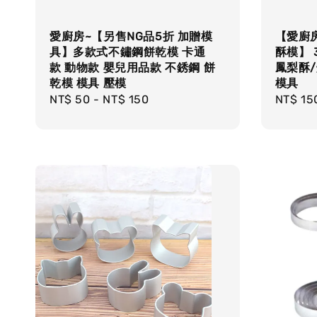
愛廚房~【另售NG品5折 加贈模
【愛廚房~
具】多款式不鏽鋼餅乾模 卡通
酥模】 
款 動物款 嬰兒用品款 不銹鋼 餅
鳳梨酥/
乾模 模具 壓模
模具
Regular
NT$ 50
-
NT$ 150
Regula
NT$ 15
price
price