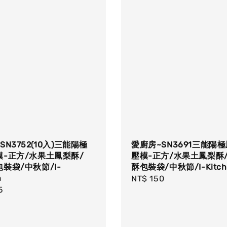
SN3752(10入)三能陽極
愛廚房~SN3691三能陽
模-正方/水果土鳳梨酥/
壓模-正方/水果土鳳梨酥
裝袋/中秋節/I-
酥包裝袋/中秋節/I-Kitch
n
Regular
NT$ 150
r
5
price