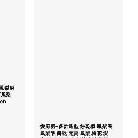
極鳳梨酥
/鳳梨
en
愛廚房~多款造型 餅乾模 鳳梨圈
鳳梨酥 餅乾 元寶 鳳梨 梅花 愛