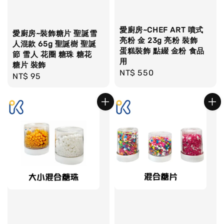
愛廚房~CHEF ART 噴式
愛廚房~裝飾糖片 聖誕雪
亮粉 金 23g 亮粉 裝飾
人混款 65g 聖誕樹 聖誕
蛋糕裝飾 點綴 金粉 食品
節 雪人 花圈 糖珠 糖花
用
糖片 裝飾
Regular
NT$ 550
Regular
NT$ 95
price
price