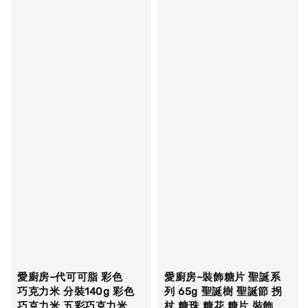
愛廚房~代可可脂 彩色
愛廚房~裝飾糖片 聖誕系
巧克力米 分裝140g 彩色
列 65g 聖誕樹 聖誕節 拐
巧克力米 五彩巧克力米
杖 糖珠 糖花 糖片 裝飾