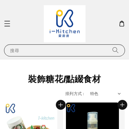
搜尋
裝飾糖花/點綴食材
排列方式 :