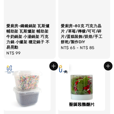
愛廚房~鑄鐵鍋架 瓦斯爐
愛廚房~80克 巧克力晶
輔助架 瓦斯爐架 輔助架
片 /草莓/檸檬/可可/碎
牛奶鍋架 小湯鍋架 巧克
片/蛋糕裝飾/烘焙/手工
力鍋 小爐架 穩定鍋子 不
餅乾/製作DIY
易晃動
Regular
NT$ 65
-
NT$ 85
Regular
NT$ 99
price
price
售完