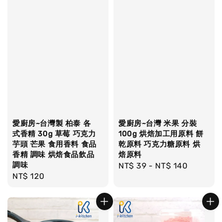
愛廚房~台灣製 柏泰 各
愛廚房~台灣 米果 分裝
式香精 30g 草莓 巧克力
100g 烘焙加工用原料 餅
芋頭 芒果 食用香料 食品
乾原料 巧克力糖原料 烘
香精 調味 烘焙食品飲品
焙原料
調味
Regular
NT$ 39
-
NT$ 140
Regular
NT$ 120
price
price