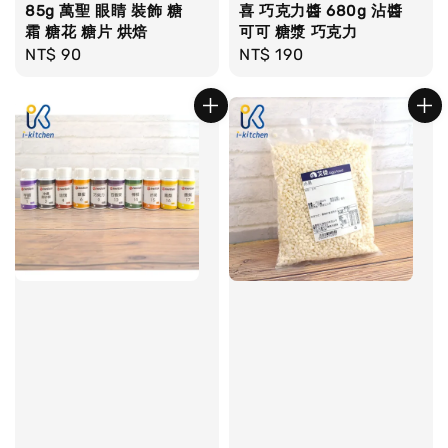
85g 萬聖 眼睛 裝飾 糖
喜 巧克力醬 680g 沾醬
霜 糖花 糖片 烘焙
可可 糖漿 巧克力
Regular
NT$ 90
Regular
NT$ 190
price
price