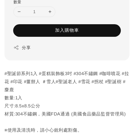
數量
加入購物車
分享
#聖誕節系列1入 #蛋糕裝飾板3吋 #304不鏽鋼 #咖啡噴花 #拉
花 #印花 #薑餅人 ＃雪人#聖誕老人 #雪花 #拐杖 #聖誕樹 #
麋鹿
數量:1入
尺寸:8.5x8.5公分
材質:304不鏽鋼，美國FDA通過 (美國食品藥品監督管理局)
※使用及清洗時，請小心銳利處割傷。