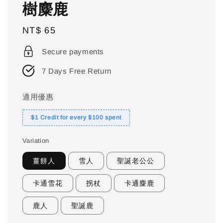
樹麋鹿
Regular
NT$ 65
price
Secure payments
7 Days Free Return
適用優惠
$1 Credit for every $100 spent
Variation
薑餅人
雪人
聖誕老公公
卡通雪花
拐杖
卡通麋鹿
鹿人
聖誕鹿