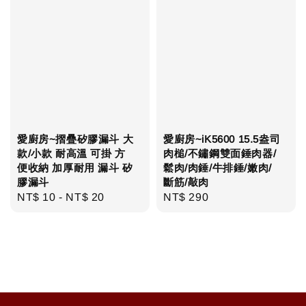
愛廚房~摺疊矽膠漏斗 大
愛廚房~iK5600 15.5盎司
款/小款 耐高溫 可掛 方
肉槌/不鏽鋼雙面錘肉器/
便收納 加厚耐用 漏斗 矽
鬆肉/肉錘/牛排錘/嫩肉/
膠漏斗
斷筋/敲肉
Regular
NT$ 10
-
NT$ 20
Regular
NT$ 290
price
price