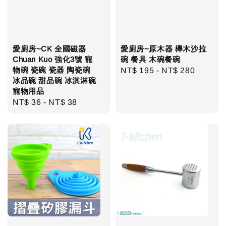
愛廚房~CK 全國磁器
愛廚房~原木器 櫸木沙拉
Chuan Kuo 強化3號 寵
碗 餐具 木碗餐碗
物碗 瓷碗 瓷器 陶瓷碗
Regular
NT$ 195
-
NT$ 280
冰品碗 甜品碗 冰淇淋碗
price
寵物用品
Regular
NT$ 36
-
NT$ 38
price