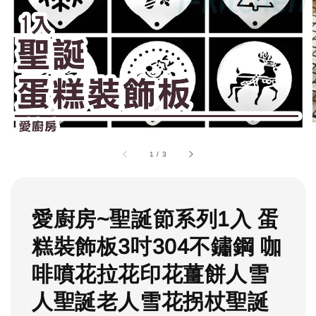
1
/
3
愛廚房~聖誕節系列1入 蛋
糕裝飾板3吋304不鏽鋼 咖
啡噴花拉花印花薑餅人雪
人聖誕老人雪花拐杖聖誕