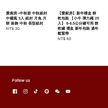
愛廚房~中秋節 中秋紙封
【愛廚房】新年禮盒 餅
中國風 3入 紙封 月兔 月
乾包裝 【小牛 彈力繩 20
餅 裝飾 中秋 長型紙封
入】 6-6.5公分罐可用 餅
乾罐 禮盒 新年包裝 過年
Regular
NT$ 30
鬆緊帶
price
Regular
NT$ 60
price
Follow us