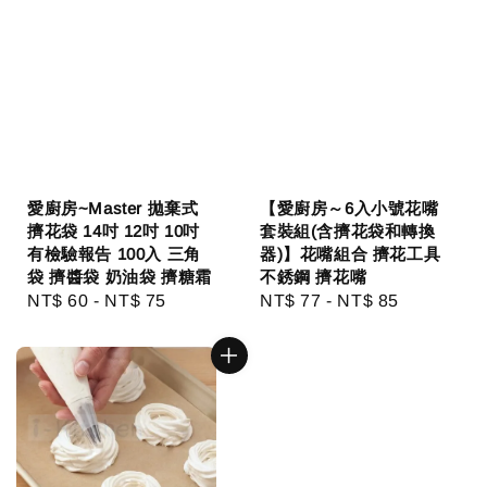
愛廚房~Master 拋棄式
【愛廚房～6入小號花嘴
擠花袋 14吋 12吋 10吋
套裝組(含擠花袋和轉換
有檢驗報告 100入 三角
器)】花嘴組合 擠花工具
袋 擠醬袋 奶油袋 擠糖霜
不銹鋼 擠花嘴
Regular
NT$ 60
-
NT$ 75
Regular
NT$ 77
-
NT$ 85
price
price