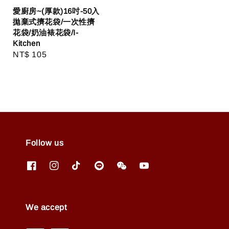
愛廚房~(厚款)16吋-50入
拋棄式擠花袋/一次性擠
花袋/奶油裱花袋/I-
Kitchen
Regular
NT$ 105
price
Follow us
We accept