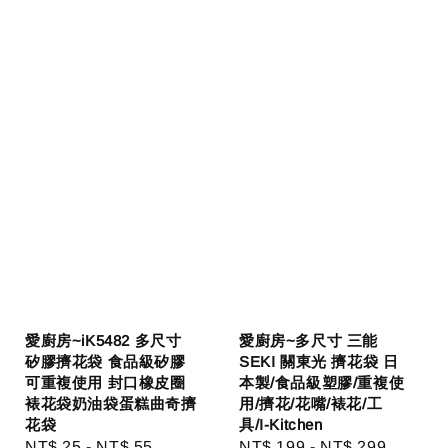
愛廚房~iK5482 多尺寸
愛廚房~多尺寸 三能
矽膠擠花袋 食品級矽膠
SEKI 關東光 擠花袋 日
可重複使用 封口橡皮圈
本製/食品級塑膠/重複使
裱花袋奶油袋蛋糕曲奇擠
用/擠花/花嘴/裱花/工
花袋
具/I-Kitchen
Regular
NT$ 25
-
NT$ 55
Regular
NT$ 199
-
NT$ 299