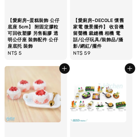
【愛廚房~蛋糕裝飾 公仔
【愛廚房~DECOLE 懷舊
底座 5cm】 附固定膠粒
家電 微景擺件】 收音機
可回收塑膠 另售黏膠 透
留聲機 裁縫機 相機 電
明公仔座 裝飾配件 公仔
話/公仔玩具/裝飾品/攝
座底托 裝飾
影/網紅/擺件
Regular
NT$ 5
Regular
NT$ 59
price
price