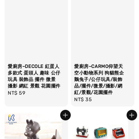
愛廚房~DECOLE 紅蛋人
愛廚房~CARMO仰望天
多款式 蛋頭人 趣味 公仔
空小動物系列 狗貓熊企
玩具 裝飾品 擺件 微景
鵝兔子/公仔玩具/裝飾
攝影 網紅 景觀 花園擺件
品/擺件/微景/攝影/網
紅/景觀/花園擺件
Regular
NT$ 59
Regular
NT$ 35
price
price