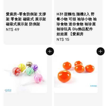
愛廚房~零食防倒架 支撐
H31 甜麵包 隨機2入 野
架 零食架 磁吸式 展示架
餐小物 可頌 袖珍小物 袖
磁吸式展示架 防倒架
珍食物 迷你食物 袖珍屋
袖珍玩具 Diy飾品配件
Regular
NT$ 49
娃娃屋 【愛廚房
price
Regular
NT$ 15
price