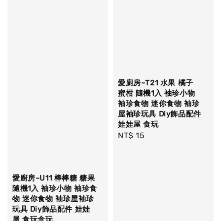
愛廚房~T21 水果 橘子
蜜柑 隨機1入 袖珍小物
袖珍食物 迷你食物 袖珍
屋袖珍玩具 Diy飾品配件
娃娃屋 食玩
Regular
NT$ 15
price
愛廚房~U11 棒棒糖 糖果
隨機1入 袖珍小物 袖珍食
物 迷你食物 袖珍屋袖珍
玩具 Diy飾品配件 娃娃
屋 食玩盒玩