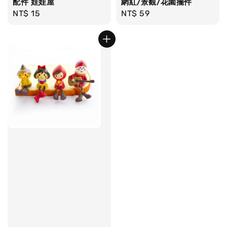
配件 娃娃屋
網紅/景觀/花園擺件
Regular
NT$ 15
Regular
NT$ 59
price
price