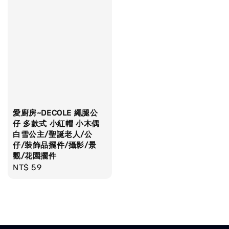
愛廚房~DECOLE 繩腿公
仔 多款式 小紅帽 小木偶
白雪公主/聖誕老人/公
仔/裝飾品擺件/攝影/景
觀/花園擺件
Regular
NT$ 59
price