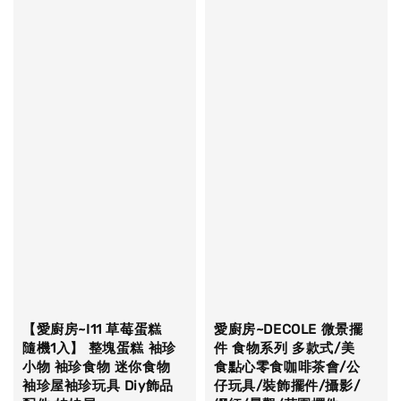
【愛廚房~I11 草莓蛋糕
愛廚房~DECOLE 微景擺
隨機1入】 整塊蛋糕 袖珍
件 食物系列 多款式/美
小物 袖珍食物 迷你食物
食點心零食咖啡茶會/公
袖珍屋袖珍玩具 Diy飾品
仔玩具/裝飾擺件/攝影/