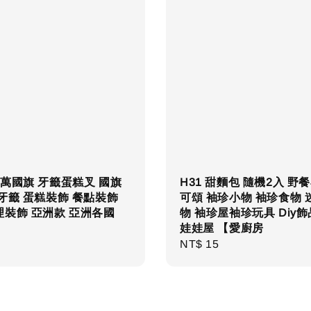
萬國旗 牙籤蛋糕叉 國旗
H31 甜麵包 隨機2入 野
牙籤 蛋糕裝飾 餐點裝飾
可頌 袖珍小物 袖珍食物 
理裝飾 亞洲款 亞洲各國
物 袖珍屋袖珍玩具 Diy
娃娃屋 【愛廚房
r
Regular
NT$ 15
price