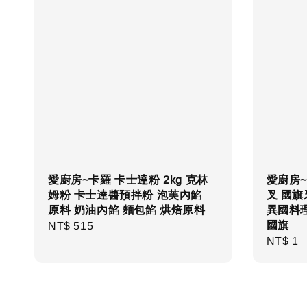
愛廚房~卡羅 卡士達粉 2kg 克林
愛廚房~
姆粉 卡士達醬預拌粉 泡芙內餡
叉 國旗
原料 奶油內餡 麵包餡 烘焙原料
異國料
國旗
Regular
NT$ 515
Regula
NT$ 1
price
price