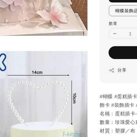
蝴蝶裝飾品
數量
分享
#蝴蝶 #蛋糕插卡
飾卡 #裝飾插卡 
名稱：蛋糕插卡
數量：珍珠愛心
材質：塑膠／布