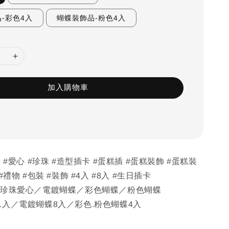
-彩色4入
蝴蝶裝飾品-粉色4入
加入購物車
 #愛心 #珍珠 #造型插卡 #蛋糕插 #蛋糕裝飾 #蛋糕裝
#禮物 #包裝 #裝飾 #4入 #8入 #生日插卡
-珍珠愛心／電鍍蝴蝶／彩色蝴蝶／粉色蝴蝶
1入／電鍍蝴蝶8入／彩色.粉色蝴蝶4入