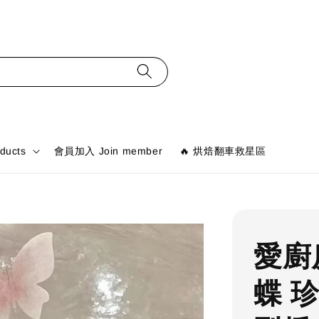
ducts
會員加入 Join member
🔥 烘焙翻車救星區
愛廚
蝶 