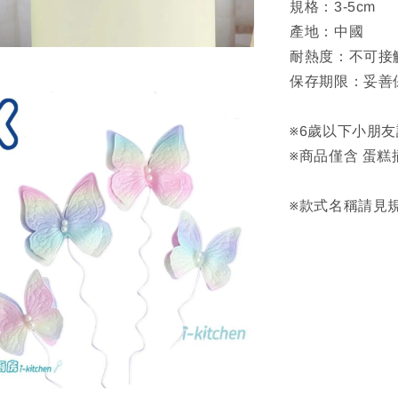
規格：3-5cm
產地：中國
耐熱度：不可接
保存期限：妥善
※6歲以下小朋
※商品僅含 蛋
※款式名稱請見