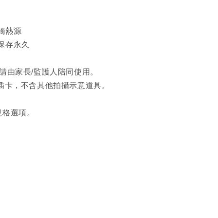
觸熱源
保存永久
友請由家長/監護人陪同使用。
糕插卡，不含其他拍攝示意道具。
規格選項。