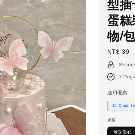
型插
蛋糕
物/
Regular
NT$ 39
price
Secur
7 Days
適用優惠
$1 Credit f
規格
珍珠愛心