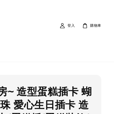
登入
購物車
房~ 造型蛋糕插卡 蝴
珍珠 愛心生日插卡 造