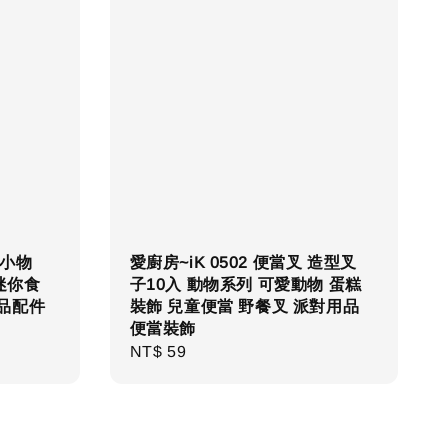
餐小物
愛廚房~iK 0502 便當叉 造型叉
迷你食
子10入 動物系列 可愛動物 蛋糕
飾品配件
裝飾 兒童便當 野餐叉 派對用品
便當裝飾
Regular
NT$ 59
price