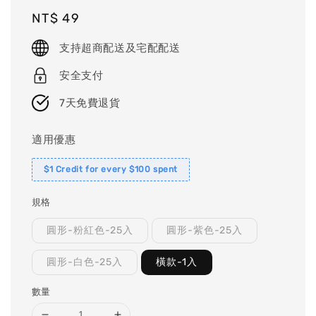
Regular
NT$ 49
price
支持超商配送及宅配配送
安全支付
7天免費退貨
適用優惠
$1 Credit for every $100 spent
規格
圓形-粉紅色-25入
圓形-紫色-25入
圓形-白色-25入
橫款-1入
數量