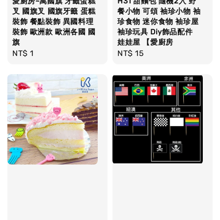
愛廚房~萬國旗 牙籤蛋糕
H31 甜麵包 隨機2入 野
叉 國旗叉 國旗牙籤 蛋糕
餐小物 可頌 袖珍小物 袖
裝飾 餐點裝飾 異國料理
珍食物 迷你食物 袖珍屋
裝飾 歐洲款 歐洲各國 國
袖珍玩具 Diy飾品配件
旗
娃娃屋 【愛廚房
Regular
NT$ 1
Regular
NT$ 15
price
price