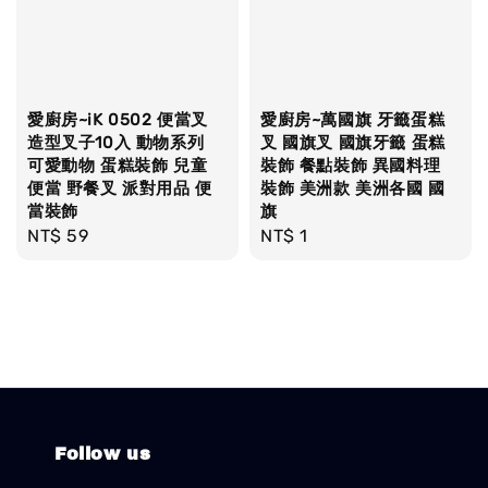
愛廚房~iK 0502 便當叉
愛廚房~萬國旗 牙籤蛋糕
造型叉子10入 動物系列
叉 國旗叉 國旗牙籤 蛋糕
可愛動物 蛋糕裝飾 兒童
裝飾 餐點裝飾 異國料理
便當 野餐叉 派對用品 便
裝飾 美洲款 美洲各國 國
當裝飾
旗
Regular
NT$ 59
Regular
NT$ 1
price
price
Follow us