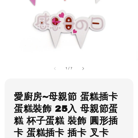
1
/
7
愛廚房~母親節 蛋糕插卡
蛋糕裝飾 25入 母親節蛋
糕 杯子蛋糕 裝飾 圓形插
卡 蛋糕插卡 插卡 叉卡