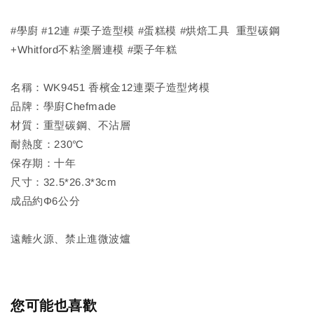
#學廚 #12連 #栗子造型模 #蛋糕模 #烘焙工具 重型碳鋼
+Whitford不粘塗層連模 #栗子年糕
名稱：WK9451 香檳金12連栗子造型烤模
品牌：學廚Chefmade
材質：重型碳鋼、不沾層
耐熱度：230℃
保存期：十年
尺寸：32.5*26.3*3cm
成品約Φ6公分
遠離火源、禁止進微波爐
您可能也喜歡