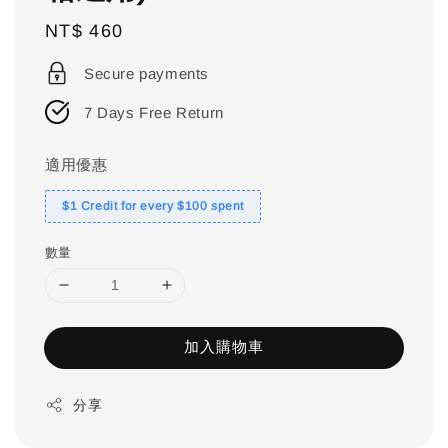
Regular
NT$ 460
price
Secure payments
7 Days Free Return
適用優惠
$1 Credit for every $100 spent
數量
加入購物車
分享