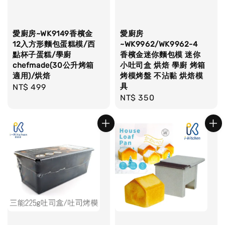
愛廚房~WK9149香檳金
愛廚房
12入方形麵包蛋糕模/西
~WK9962/WK9962-4
點杯子蛋糕/學廚
香檳金迷你麵包模 迷你
chefmade(30公升烤箱
小吐司盒 烘焙 學廚 烤箱
適用)/烘焙
烤模烤盤 不沾黏 烘焙模
具
Regular
NT$ 499
Regular
NT$ 350
price
price