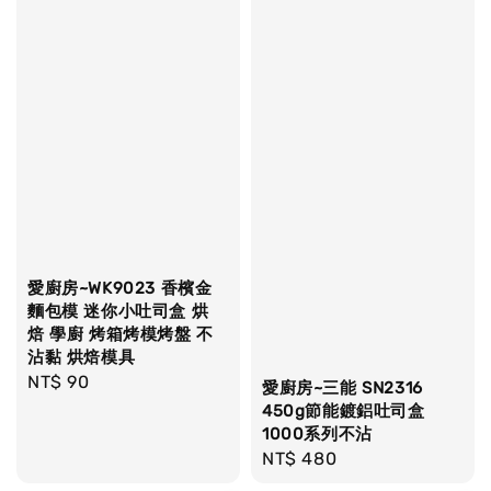
愛廚房~WK9023 香檳金
麵包模 迷你小吐司盒 烘
焙 學廚 烤箱烤模烤盤 不
沾黏 烘焙模具
Regular
NT$ 90
愛廚房~三能 SN2316
price
450g節能鍍鋁吐司盒
1000系列不沾
Regular
NT$ 480
price