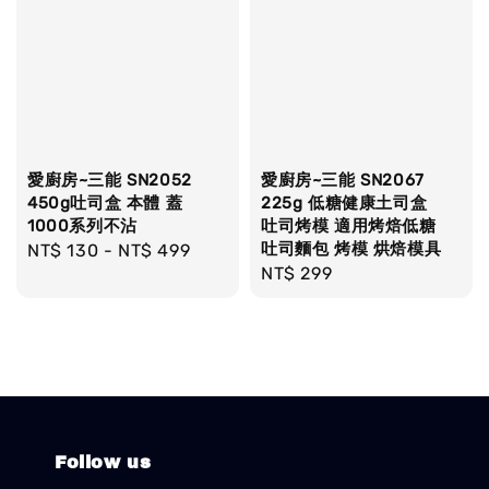
愛廚房~三能 SN2052
愛廚房~三能 SN2067
450g吐司盒 本體 蓋
225g 低糖健康土司盒
1000系列不沾
吐司烤模 適用烤焙低糖
吐司麵包 烤模 烘焙模具
Regular
NT$ 130
-
NT$ 499
Regular
NT$ 299
price
price
Follow us