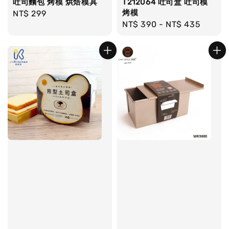
吐司麵包 烤模 烘焙模具
T212064 吐司盒 吐司模
烤模
Regular
NT$ 299
Regular
NT$ 390
-
NT$ 435
price
price