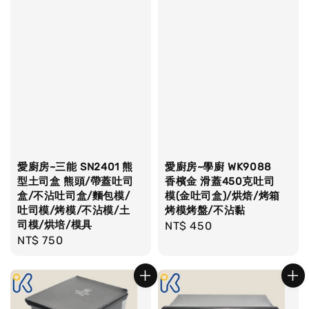
愛廚房~三能 SN2401 熊
愛廚房~學廚 WK9088
型土司盒 熊頭/帶蓋吐司
香檳金 滑蓋450克吐司
盒/不沾吐司盒/麵包模/
模(金吐司盒)/烘焙/烤箱
吐司模/烤模/不沾模/土
烤模烤盤/不沾黏
司模/烘培/模具
Regular
NT$ 450
Regular
NT$ 750
price
price