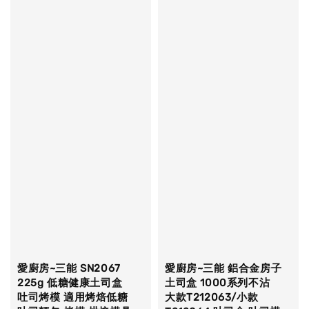
愛廚房~三能 SN2067
愛廚房~三能 鋁合金房子
225g 低糖健康土司盒
土司盒 1000系列不沾
吐司烤模 適用烤焙低糖
大款T212063/小款