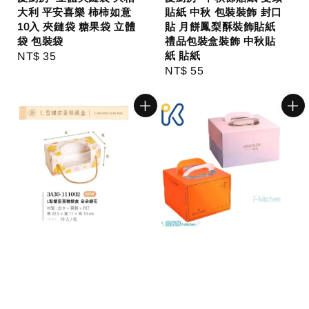
大利 平安喜樂 柿柿如意
貼紙 中秋 包裝裝飾 封口
10入 夾鏈袋 糖果袋 立體
貼 月餅鳳梨酥裝飾貼紙
袋 包裝袋
禮品包裝盒裝飾 中秋貼
紙 貼紙
Regular
NT$ 35
Regular
NT$ 55
price
price