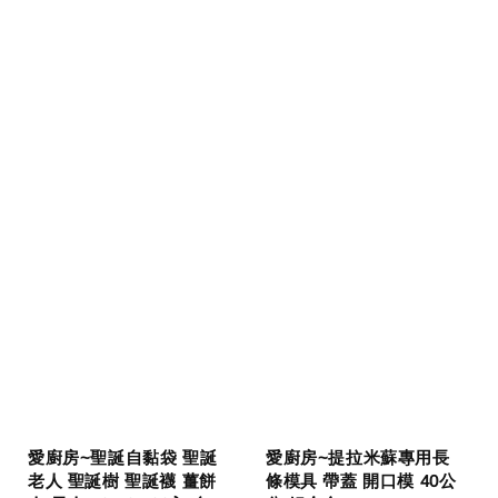
愛廚房~聖誕自黏袋 聖誕
愛廚房~提拉米蘇專用長
老人 聖誕樹 聖誕襪 薑餅
條模具 帶蓋 開口模 40公