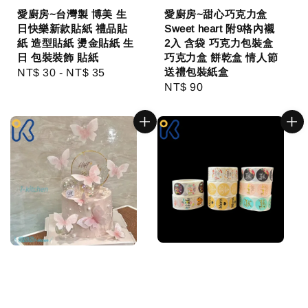
愛廚房~台灣製 博美 生
愛廚房~甜心巧克力盒
日快樂新款貼紙 禮品貼
Sweet heart 附9格內襯
紙 造型貼紙 燙金貼紙 生
2入 含袋 巧克力包裝盒
日 包裝裝飾 貼紙
巧克力盒 餅乾盒 情人節
送禮包裝紙盒
Regular
NT$ 30
-
NT$ 35
Regular
NT$ 90
price
price