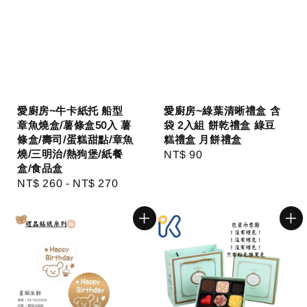
愛廚房~牛卡紙托 船型
愛廚房~綠葉清晰禮盒 含
章魚燒盒/薯條盒50入 薯
袋 2入組 餅乾禮盒 綠豆
條盒/壽司/蛋糕甜點/章魚
糕禮盒 月餅禮盒
燒/三明治/熱狗堡/紙餐
Regular
NT$ 90
盒/食品盒
price
Regular
NT$ 260
-
NT$ 270
price