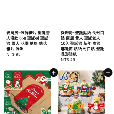
愛廚房~裝飾糖片 聖誕雪
愛廚房~聖誕貼紙 長封口
人混款 65g 聖誕樹 聖誕
貼 麋鹿 雪人 聖誕老人
節 雪人 花圈 糖珠 糖花
10入 聖誕節 新年 春節
糖片 裝飾
耶誕節 貼紙 封口貼 聖誕
長形貼紙
Regular
NT$ 95
Regular
NT$ 49
price
price