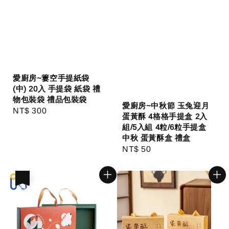
愛廚房~簍空手提紙袋
(中) 20入 手提袋 紙袋 禮
物包裝袋 禮品包裝袋
愛廚房~中秋節 玉兔迎月
Regular
NT$ 300
蛋黃酥 4格格手提盒 2入
price
組/5入組 4粒/6粒手提盒
中秋 蛋黃酥盒 禮盒
Regular
NT$ 50
price
優惠