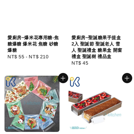
愛廚房~爆米花專用糖-焦
愛廚房~聖誕糖果手提盒
糖爆糖 爆米花 焦糖 砂糖
2入 聖誕節 聖誕老人 雪
爆糖
人 聖誕禮盒 糖果盒 開窗
禮盒 聖誕樹 禮品盒
Regular
NT$ 55
-
NT$ 210
Regular
NT$ 45
price
price