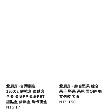
愛廚房~台灣製造
愛廚房~ 綜合堅果 綜合
1300cc 餅乾盒 西點盒
果干 堅果 果乾 雪Q餅 獨
含蓋 盒身PP 盒蓋PET
立包裝 零食
甜點盒 蛋糕盒 馬卡龍盒
Regular
NT$ 150
Regular
NT$ 17
price