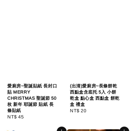
愛廚房~聖誕貼紙 長封口
(出清)愛廚房~長條餅乾
貼 MERRY
西點盒含底托 5入 小餅
CHRISTMAS 聖誕節 50
乾盒 點心盒 西點盒 餅乾
枚 新年 耶誕節 貼紙 長
盒 禮盒
條貼紙
Regular
NT$ 20
Regular
NT$ 45
price
price