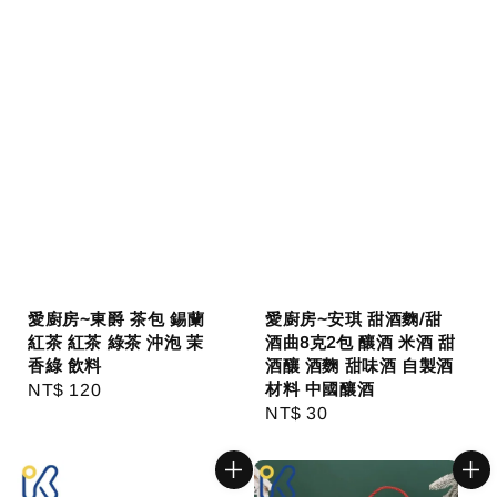
愛廚房~東爵 茶包 錫蘭
愛廚房~安琪 甜酒麴/甜
紅茶 紅茶 綠茶 沖泡 茉
酒曲8克2包 釀酒 米酒 甜
香綠 飲料
酒釀 酒麴 甜味酒 自製酒
材料 中國釀酒
Regular
NT$ 120
Regular
NT$ 30
price
price