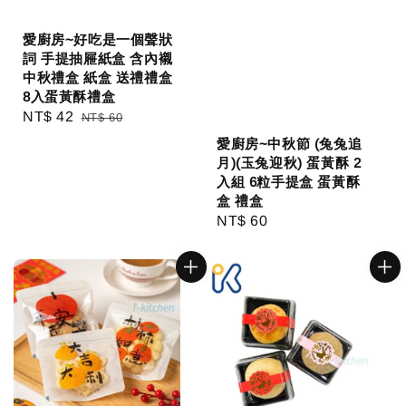
愛廚房~好吃是一個聲狀
詞 手提抽屜紙盒 含內襯
中秋禮盒 紙盒 送禮禮盒
8入蛋黃酥禮盒
Sale
NT$ 42
Regular
NT$ 60
price
price
愛廚房~中秋節 (兔兔追
月)(玉兔迎秋) 蛋黃酥 2
入組 6粒手提盒 蛋黃酥
盒 禮盒
Regular
NT$ 60
price