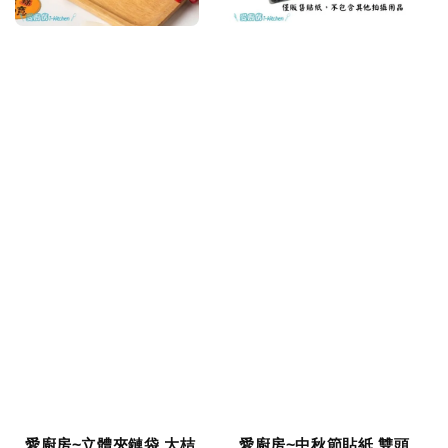
愛廚房~立體夾鏈袋 大桔
愛廚房~中秋節貼紙 雙頭