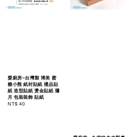
愛廚房~台灣製 博美 蜜
糖小熊 紙封貼紙 禮品貼
紙 造型貼紙 燙金貼紙 彌
月 包裝裝飾 貼紙
Regular
NT$ 40
price