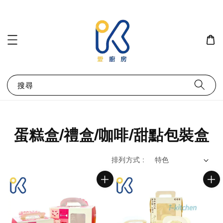
搜尋
蛋糕盒/禮盒/咖啡/甜點包裝盒
排列方式 :