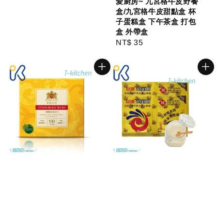
愛廚房~ 九宮格牛皮野餐
盒/九宮格牛皮甜點盒 杯
子蛋糕盒 下午茶盒 打包
盒 外帶盒
Regular
NT$ 35
price