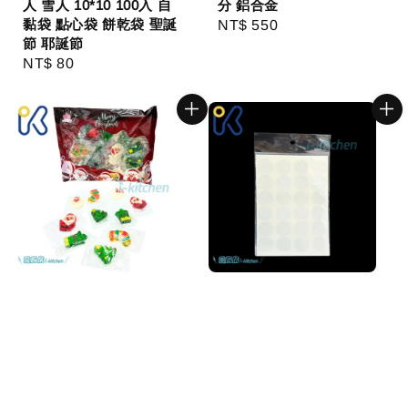
人 雪人 10*10 100入 自
分 鋁合金
黏袋 點心袋 餅乾袋 聖誕
Regular
NT$ 550
節 耶誕節
price
Regular
NT$ 80
price