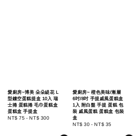
愛廚房~博美 朵朵緹花 L
愛廚房~ 橙色美味/漸層
型鏤空蛋糕提盒 10入 瑞
6吋/8吋 手提戚風蛋糕盒
士捲 蛋糕捲 毛巾蛋糕盒
1入 附白盤 手提 蛋糕 包
蛋糕盒 手提盒
裝 戚風蛋糕 蛋糕盒 包裝
盒
Regular
NT$ 75
-
NT$ 300
Regular
NT$ 30
-
NT$ 35
price
price