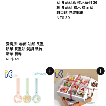
貼 食品貼紙 標示系列 36
枚 食品貼 標示 標示貼
封口貼 包裝貼紙
Regular
NT$ 30
price
愛廚房~春節 貼紙 長型
貼紙 長型貼 賀詞 裝飾
新年 新春
Regular
NT$ 49
price