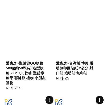
愛廚房~聖誕節QQ軟糖
愛廚房~台灣製 博美 透
500g(約50顆裝) 造型軟
明無印圓貼紙 2公分 封
糖500g QQ軟糖 聖誕節
口貼 透明貼 無印貼
糖果 耶誕節 禮物 小朋友
Regular
NT$ 25
禮物
price
Regular
NT$ 215
price