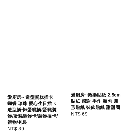
愛廚房~捲捲貼紙 2.5cm
愛廚房~ 造型蛋糕插卡
貼紙 感謝 手作 麵包 圓
蝴蝶 珍珠 愛心生日插卡
形貼紙 裝飾貼紙 甜甜圈
造型插卡/蛋糕插/蛋糕裝
Regular
NT$ 69
飾/蛋糕裝飾卡/裝飾插卡/
price
禮物/包裝
Regular
NT$ 39