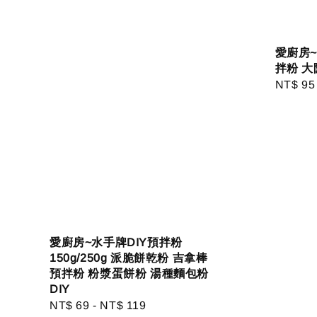
愛廚房~
拌粉 大
Regula
NT$ 95
price
愛廚房~水手牌DIY預拌粉
150g/250g 派脆餅乾粉 吉拿棒
預拌粉 粉漿蛋餅粉 湯種麵包粉
DIY
Regular
NT$ 69
-
NT$ 119