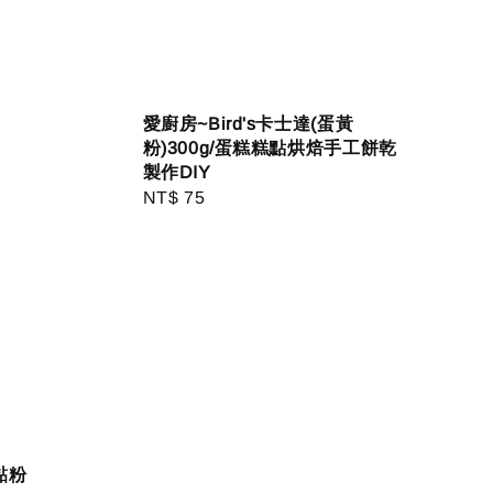
愛廚房~Bird's卡士達(蛋黃
粉)300g/蛋糕糕點烘焙手工餅乾
製作DIY
Regular
NT$ 75
price
黏粉