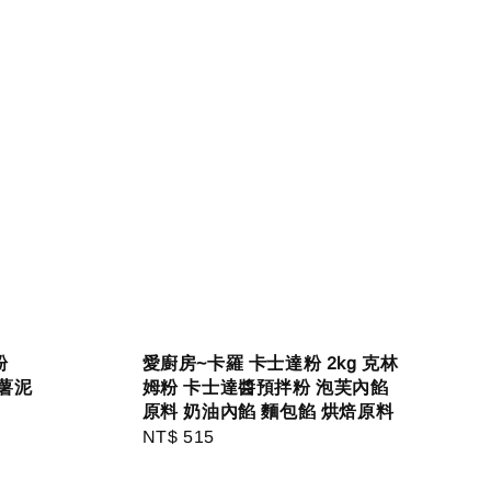
粉
愛廚房~卡羅 卡士達粉 2kg 克林
鈴薯泥
姆粉 卡士達醬預拌粉 泡芙內餡
原料 奶油內餡 麵包餡 烘焙原料
Regular
NT$ 515
price