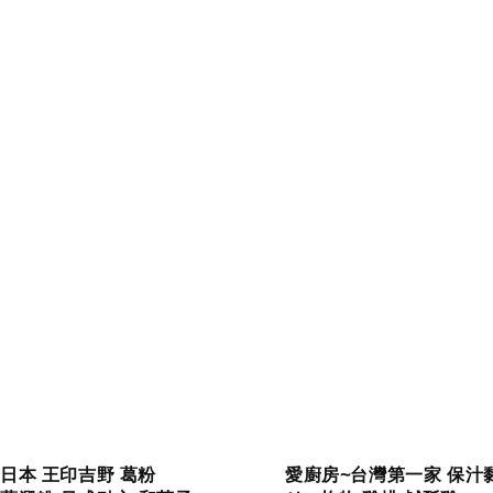
日本 王印吉野 葛粉
愛廚房~台灣第一家 保汁