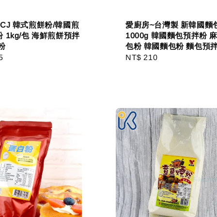
CJ 韓式煎餅粉/韓國煎
愛廚房~台灣製 新韓國麵
 1kg/包 海鮮煎餅預拌
1000g 韓國麵包預拌粉 
粉
包粉 韓國麵包粉 麵包預
r
5
Regular
NT$ 210
price