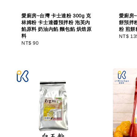
愛廚房~台灣 卡士達粉 300g 克
愛廚房~
林姆粉 卡士達醬預拌粉 泡芙內
餅預拌粉
餡原料 奶油內餡 麵包餡 烘焙原
粉 煎餅
料
Regula
NT$ 13
Regular
NT$ 90
price
price