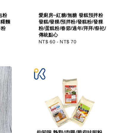
包粉
愛廚房~紅糖/無糖 發糕預拌粉
麻糬麵
發糕/發粿/預拌粉/發糕粉/發粿
拌粉
粉/蛋糕粉/春節/過年/拜拜/祭祀/
傳統點心
Regular
NT$ 60
-
NT$ 70
price