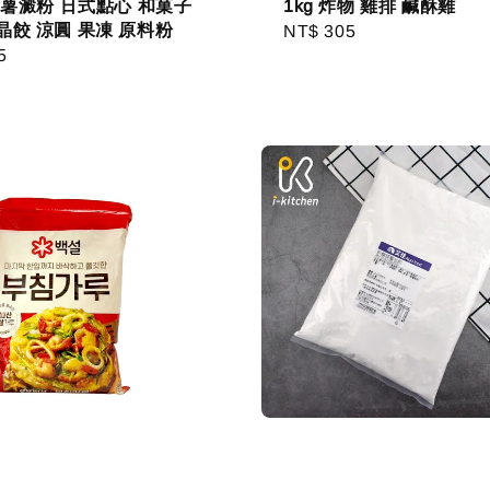
 甘薯澱粉 日式點心 和菓子
1kg 炸物 雞排 鹹酥雞
晶餃 涼圓 果凍 原料粉
Regular
NT$ 305
r
5
price