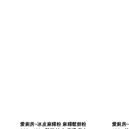
愛廚房~冰皮麻糬粉 麻糬鬆餅粉
愛廚房~