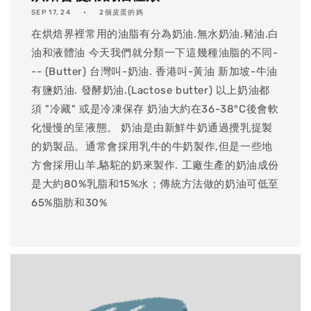
SEP 17, 24
2個皮蛋的媽
在烘焙界裡常用的油脂有分為奶油.無水奶油.豬油.白
油和液體油 今天我們就分類一下這幾種油脂的不同-
-- (Butter) 台灣叫-奶油. 香港叫-黃油 新加坡-牛油
有鹽奶油. 發酵奶油.(Lactose butter) 以上奶油都
須 "冷藏" 或是冷凍保存 奶油大約在36-38°C後會軟
化慢慢的呈液態。 奶油是由新鮮牛奶通過攪乳提製
的奶製品。通常會採用乳牛的牛奶製作,但是一些地
方會採用山羊,駱駝的奶來製作. 工廠生產的奶油成份
是大約80%乳脂和15%水；傳統方法做的奶油可低至
65%脂肪和30%