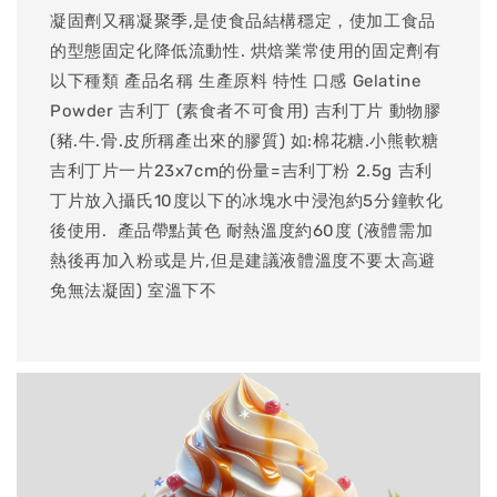
凝固劑又稱凝聚季,是使食品結構穩定，使加工食品
的型態固定化降低流動性. 烘焙業常使用的固定劑有
以下種類 產品名稱 生產原料 特性 口感 Gelatine
Powder 吉利丁 (素食者不可食用) 吉利丁片 動物膠
(豬.牛.骨.皮所稱產出來的膠質) 如:棉花糖.小熊軟糖
吉利丁片一片23x7cm的份量=吉利丁粉 2.5g 吉利
丁片放入攝氏10度以下的冰塊水中浸泡約5分鐘軟化
後使用. ​ 產品帶點黃色 耐熱溫度約60度 (液體需加
熱後再加入粉或是片,但是建議液體溫度不要太高避
免無法凝固) 室溫下不