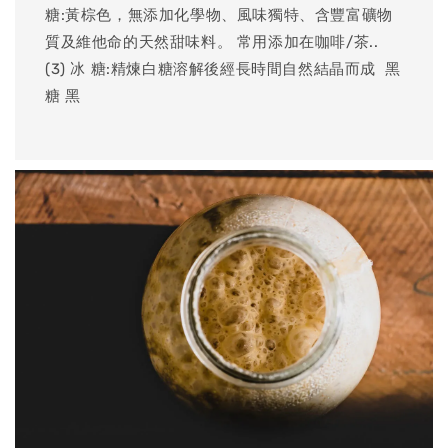
糖:黃棕色，無添加化學物、風味獨特、含豐富礦物
質及維他命的天然甜味料。 常用添加在咖啡/茶.. ​ ​
(3) 冰 糖:精煉白糖溶解後經長時間自然結晶而成 ​ 黑
糖 黑