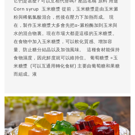
它們是甚麼? 可以互相代替嗎? 產品名稱 原料 用途
Corn syrup ​ 玉米糖漿 從前，玉米糖漿是由玉米澱
粉與稀氫氯酸混合，然後在壓力下加熱而成。 現
在，製作玉米糖漿大多會先把α-澱粉酶加到玉米與
水的混合物裏。現在市場大都是這樣的玉米糖漿。
在食物中加入玉米糖漿，可以軟化質感、增加容
量、防止糖分結晶以及加強風味。 ​ 這種食材能保持
食物濕度，因此鮮度就可以維持住。 葡萄糖漿 =玉
米糖漿 ​ (可以互通用轉化食材) 主要由葡萄糖和果糖
而組成。液