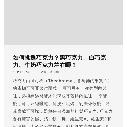
如何挑選巧克力？黑巧克力、白巧克
力、牛奶巧克力差在哪？
SEP 18, 24
2個皮蛋的媽
巧克力由可可樹（Theobroma，意為神的果實子）
的產物可可豆製作而成。 可可豆有一種強烈的苦
味，必須經過發酵才能形成其獨特的風味。 發酵
後，可可豆經曬乾、清洗和烘烤；剝去外殼後，將
其磨成可可塊，即無任何添加的粗製巧克力. 巧克力
含有豐富的鐵、鈣、鎂、鉀、維生素A、維生素C和
可可鹼，由於多添加糖分，因此具有高能量值。以