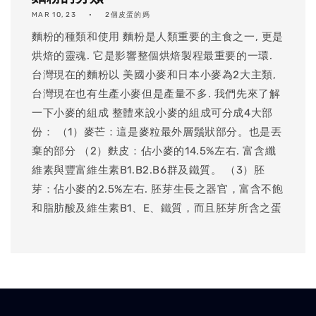
MAR 10, 23
2個皮蛋的媽
麵粉的種類和使用 麵粉是人類重要的主食之一, 更是
烘焙的靈魂. 它是影響整個烘焙製程最重要的一環.
台灣現在的麵粉以 美國小麥和日本小麥為2大主類,
台灣現在也有生產小麥但是產量不多. 我們先來了解
一下小麥的組成 整體來說小麥的組成可分成4大部
份： （1）麥芒：這是麥粒最外層鬚狀部分。也是丟
棄的部分 （2）麩皮：佔小麥的14.5%左右. 富含纖
維素與豐富維生素B1.B2.B6群及鐵質。 （3）胚
芽：佔小麥的2.5%左右. 胚芽生長之器官，富含不飽
和脂肪酸及維生素B1、E、鐵質，而且胚芽所含之蛋