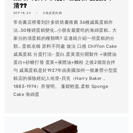
清??
SEP 18, 24
2個皮蛋的媽
​常在書店裡看到許多烘焙書推薦 36種戚風蛋糕作
法..50種磅蛋糕變化..小朋友最愛吃的海綿蛋糕.. 大
家分的清蛋糕的種類嗎? 這邊就介紹一些蛋糕的分
類.. 蛋糕名稱 原料不同處 做法 口感 Chiffon Cake
戚風蛋糕 分蛋打法- 蛋白.蛋黃需分開製作 +液體油
蛋白+砂糖打發 蛋黃+液體油+麵粉 之後2個混合拌
勻 戚風蛋糕是於1927年由美國加州一個兼營小型蛋
糕店的保險經紀人哈里·貝克（Harry Baker，
1883-1974）所發明。 蓬鬆輕盈.柔軟 Sponge
Cake 海綿蛋