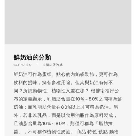
鮮奶油的分類
SEP 17, 24
2個皮蛋的媽
鮮奶油可作為蛋糕、點心的內餡或裝飾，更可作為
飲料的提味，擁有多種用途。但其與奶油有何不
同？所謂動物性、植物性又差在哪？ 根據衛福部公
布的定義顯示，乳脂肪含量在10%～80%之間稱為鮮
奶油；而乳脂肪含量在80%以上才可稱為奶油。另
外，若非以乳品，而是以食用油脂作為原料製成，
且油脂含量為10%～80%，則僅可稱為「脂肪抹
醬」，不可稱作植物性奶油。 商品 特色 缺點 動物