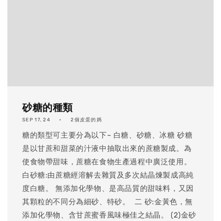
砂糖的種類
SEP 17, 24
2個皮蛋的媽
​糖的類型可主要分為以下~ 白糖、砂糖、冰糖 砂糖
是以甘蔗和甜菜的汁液中抽取出來的蔗糖製成。為
使食物帶甜味，蔗糖在食物生產過程中廣泛使用。
白砂糖:由蔗糖經溶解去雜質及多次結晶煉製成高純
度白糖。 無添加化學物、是高品質的甜味料，又因
其顆粒的不同分為細砂、特砂。 ​ 二 砂:金黃色，無
添加化學物、含甘蔗蜜香風味極佳之結晶。 (2)金砂