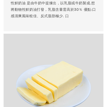
性鮮奶油 是由牛奶中提煉出，以乳脂或牛奶製成.想
將動物性鮮奶油打發，乳脂含量需高於30％ 優點:口
感清爽風味較佳、反式脂肪極少. 口