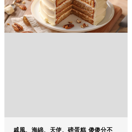
戚風、海綿、天使、磅蛋糕 傻傻分不